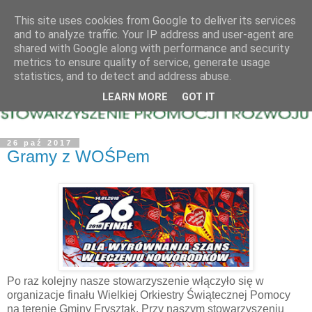
This site uses cookies from Google to deliver its services
and to analyze traffic. Your IP address and user-agent are
shared with Google along with performance and security
metrics to ensure quality of service, generate usage
statistics, and to detect and address abuse.
LEARN MORE
GOT IT
26 paź 2017
Gramy z WOŚPem
Po raz kolejny nasze stowarzyszenie włączyło się w
organizacje finału Wielkiej Orkiestry Świątecznej Pomocy
na terenie Gminy Frysztak. Przy naszym stowarzyszeniu