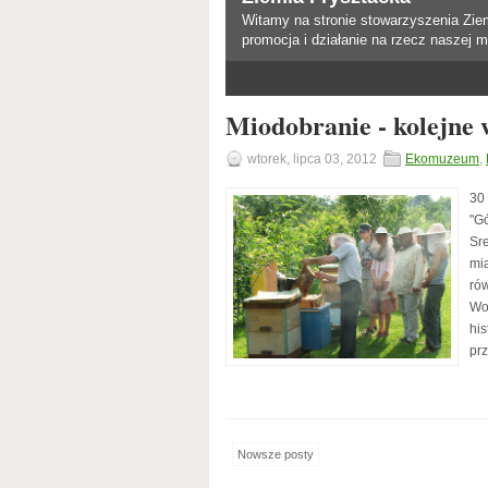
Witamy na stronie stowarzyszenia Zie
promocja i działanie na rzecz naszej m
Miodobranie - kolejne 
wtorek, lipca 03, 2012
Ekomuzeum
,
30
"G
Sr
mi
ró
Wo
hi
prz
Nowsze posty