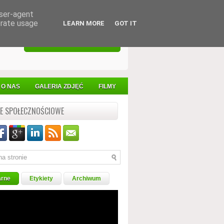
user-agent
erate usage
LEARN MORE
GOT IT
STRUKTURY
KONTAKT
O NAS
GALERIA ZDJĘĆ
FILMY
LE SPOŁECZNOŚCIOWE
arne
Etykiety
Archiwum