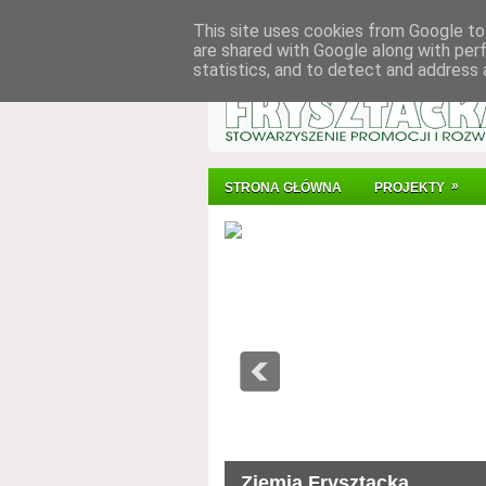
This site uses cookies from Google to 
are shared with Google along with per
statistics, and to detect and address 
»
STRONA GŁÓWNA
PROJEKTY
Ziemia Frysztacka