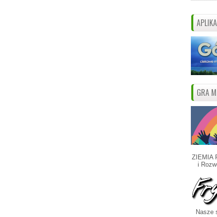
APLIK
GRA M
ZIEMIA 
i Rozw
Nasze s