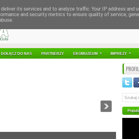
deliver its services and to analyze traffic. Your IP address and 
formance and security metrics to ensure quality of service, gen
abuse.
»
»
DOŁĄCZ DO NAS
PARTNERZY
EKOMUZEUM
IMPREZY
PROFI
Popul