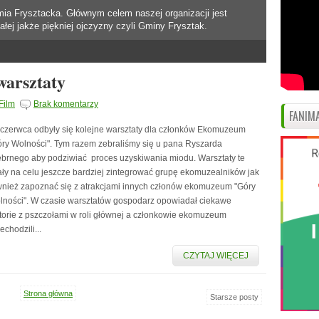
mia Frysztacka. Głównym celem naszej organizacji jest
ałej jakże piękniej ojczyzny czyli Gminy Frysztak.
warsztaty
Film
Brak komentarzy
FANIMA
 czerwca odbyły się kolejne warsztaty dla członków Ekomuzeum
óry Wolności". Tym razem zebraliśmy się u pana Ryszarda
ebrnego aby podziwiać proces uzyskiwania miodu. Warsztaty te
ały na celu jeszcze bardziej zintegrować grupę ekomuzealników jak
wnież zapoznać się z atrakcjami innych członów ekomuzeum "Góry
lności". W czasie warsztatów gospodarz opowiadał ciekawe
storie z pszczołami w roli głównej a członkowie ekomuzeum
echodzili...
CZYTAJ WIĘCEJ
Strona główna
Starsze posty