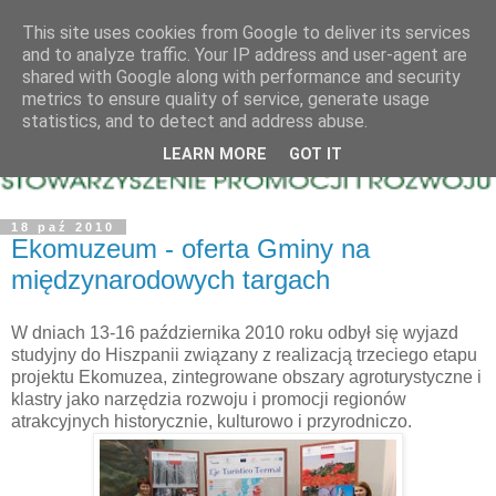
This site uses cookies from Google to deliver its services
and to analyze traffic. Your IP address and user-agent are
shared with Google along with performance and security
metrics to ensure quality of service, generate usage
statistics, and to detect and address abuse.
LEARN MORE
GOT IT
18 paź 2010
Ekomuzeum - oferta Gminy na
międzynarodowych targach
W dniach 13-16 października 2010 roku odbył się wyjazd
studyjny do Hiszpanii związany z realizacją trzeciego etapu
projektu Ekomuzea, zintegrowane obszary agroturystyczne i
klastry jako narzędzia rozwoju i promocji regionów
atrakcyjnych historycznie, kulturowo i przyrodniczo.