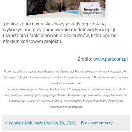
postrzeżenia i wnioski z wizyty studyjnej zostaną
wykorzystane przy opracowaniu modelowej koncepcji
utworzenia i funkcjonowania ekomuzeów, która będzie
efektem końcowym projektu.
Źródło:
www.part.com.pl
Projekt współfinansowany przez Fundusz dla Organizacji Pozarządowych w ramach Komponentu II –
Ochrona środowiska i zrównoważony rozwój w obszarze tematycznym - Działania na rzecz poprawy
świadomości społecznej.
Wsparcie udzielone przez Islandię, Liechtenstein i Norwegię poprzez dofinansowanie ze środków
Mechanizmu Finansowego Europejskiego Obszaru Gospodarczego oraz Norweskiego Mechanizmu
Finansowego, a także ze środków budżetu Rzeczpospolitej Polskiej w ramach Funduszu dla
Organizacji Pozarządowych.
o
poniedziałek, października 18, 2010
Brak komentarzy: