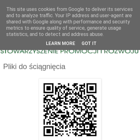
This site uses cookies from Google to deliver its services
and to analyze traffic. Your IP address and user-agent are
shared with Google along with performance and security
metrics to ensure quality of service, generate usage
statistics, and to detect and address abuse.
LEARN MORE
GOT IT
Pliki do ściągnięcia