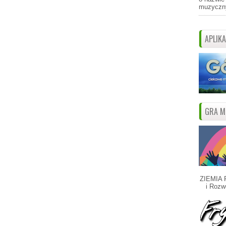
muzyczny
APLIK
GRA M
ZIEMIA 
i Rozw