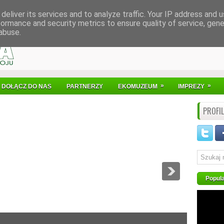
deliver its services and to analyze traffic. Your IP address and 
formance and security metrics to ensure quality of service, gen
abuse.
»
»
DOŁĄCZ DO NAS
PARTNERZY
EKOMUZEUM
IMPREZY
PROFI
Popul