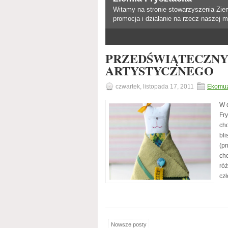
Witamy na stronie stowarzyszenia Zie
promocja i działanie na rzecz naszej m
PRZEDŚWIĄTECZNY
ARTYSTYCZNEGO
czwartek, listopada 17, 2011
Ekomu
W d
Fry
ch
bli
(pn
ch
ró
czł
Nowsze posty