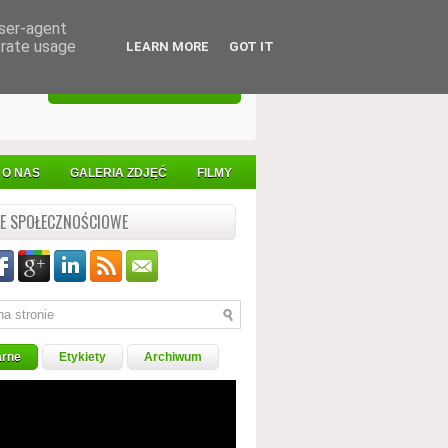
user-agent
erate usage
LEARN MORE
GOT IT
STRUKTURY
KONTAKT
O NAS
GALERIA ZDJĘĆ
FILMY
LE SPOŁECZNOŚCIOWE
arne
Etykiety
Archiwum