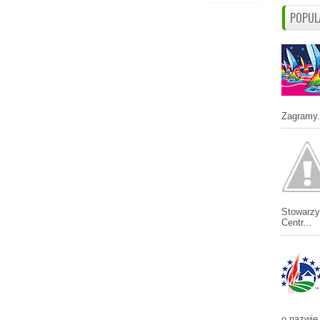
POPUL
Zagramy.
Stowarzy
Centr...
o nazwie 