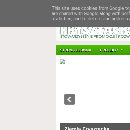
This site uses cookies from Google to 
are shared with Google along with per
statistics, and to detect and address 
»
STRONA GŁÓWNA
PROJEKTY
Ziemia Frysztacka