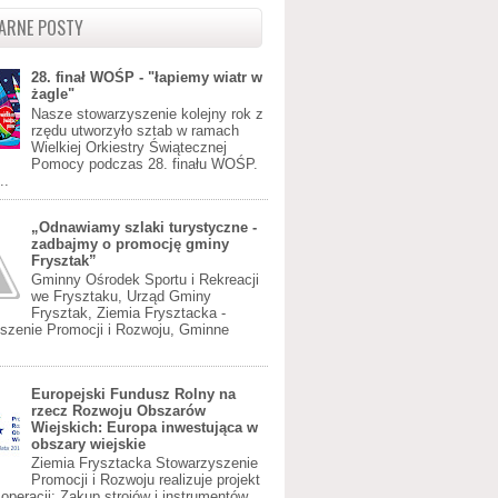
ARNE POSTY
28. finał WOŚP - "łapiemy wiatr w
żagle"
Nasze stowarzyszenie kolejny rok z
rzędu utworzyło sztab w ramach
Wielkiej Orkiestry Świątecznej
Pomocy podczas 28. finału WOŚP.
..
„Odnawiamy szlaki turystyczne -
zadbajmy o promocję gminy
Frysztak”
Gminny Ośrodek Sportu i Rekreacji
we Frysztaku, Urząd Gminy
Frysztak, Ziemia Frysztacka -
szenie Promocji i Rozwoju, Gminne
Europejski Fundusz Rolny na
rzecz Rozwoju Obszarów
Wiejskich: Europa inwestująca w
obszary wiejskie
Ziemia Frysztacka Stowarzyszenie
Promocji i Rozwoju realizuje projekt
operacji: Zakup strojów i instrumentów