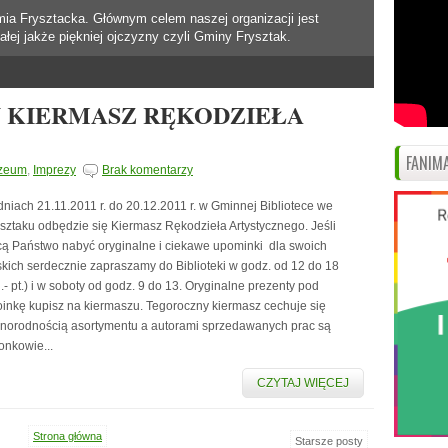
mia Frysztacka. Głównym celem naszej organizacji jest
ałej jakże piękniej ojczyzny czyli Gminy Frysztak.
 KIERMASZ RĘKODZIEŁA
FANIMA
zeum
,
Imprezy
Brak komentarzy
niach 21.11.2011 r. do 20.12.2011 r. w Gminnej Bibliotece we
sztaku odbędzie się Kiermasz Rękodzieła Artystycznego. Jeśli
cą Państwo nabyć oryginalne i ciekawe upominki dla swoich
skich serdecznie zapraszamy do Biblioteki w godz. od 12 do 18
.- pt.) i w soboty od godz. 9 do 13. Oryginalne prezenty pod
oinkę kupisz na kiermaszu. Tegoroczny kiermasz cechuje się
żnorodnością asortymentu a autorami sprzedawanych prac są
onkowie...
CZYTAJ WIĘCEJ
Strona główna
Starsze posty