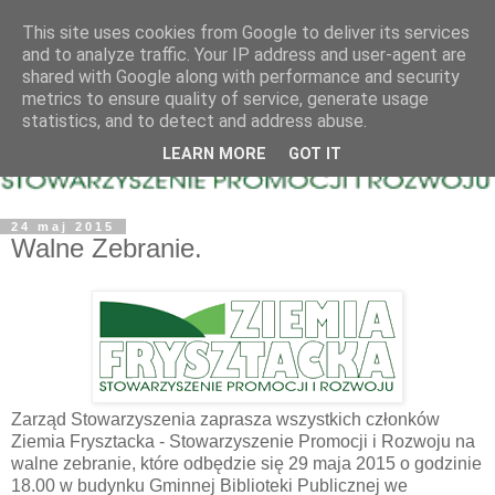
This site uses cookies from Google to deliver its services
and to analyze traffic. Your IP address and user-agent are
shared with Google along with performance and security
metrics to ensure quality of service, generate usage
statistics, and to detect and address abuse.
LEARN MORE
GOT IT
24 maj 2015
Walne Zebranie.
Zarząd Stowarzyszenia zaprasza wszystkich członków
Ziemia Frysztacka - Stowarzyszenie Promocji i Rozwoju na
walne zebranie, które odbędzie się 29 maja 2015 o godzinie
18.00 w budynku Gminnej Biblioteki Publicznej we