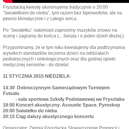
Frysztacką kwestę ukoronujemy tradycyjnie o 20:00
"światełkiem do nieba", tym razem bez fajerwerków, ale na
pewno klimatycznie i z całego serca.
Po "światełku" natomiast zaprosimy muzyków znowu na
scenę i zagramy do końca (... świata i o jeden dzień dłużej:)
Przypominamy, że w tym roku kwestujemy dla podtrzymania
wysokich standardów leczenia dzieci na oddziałach
pediatrycznych i onkologicznych oraz dla godnej opieki
medycznej seniorów - do dzieła!
11 STYCZNIA 2015 NIEDZIELA:
14:30 Dobroczynnym Samorządowym Turniejem
Futsalu
- sala sportowa Szkoły Podstawowej we Frysztaku
18:00 Koncert akustyczny: Acoustic Space, Pyroskop
20:00 Swiatełko do nieba
20:15 Ciąg dalszy akustycznego koncertu
Organizator: Ziemia Frysztacka Stowarzyzenie Promocji i