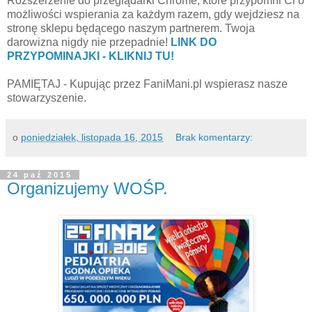
Rozszerzenie do przeglądarki Chrome, które przypomni Ci o
możliwości wspierania za każdym razem, gdy wejdziesz na
stronę sklepu będącego naszym partnerem. Twoja
darowizna nigdy nie przepadnie!
LINK DO
PRZYPOMINAJKI - KLIKNIJ TU!
PAMIĘTAJ - Kupując przez FaniMani.pl wspierasz nasze
stowarzyszenie.
o
poniedziałek, listopada 16, 2015
Brak komentarzy:
24 paź 2015
Organizujemy WOŚP.